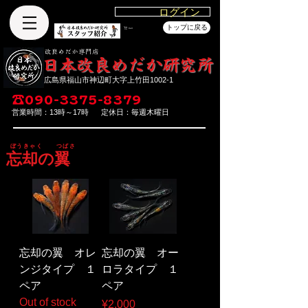
ログイン
トップに戻る
Cart
改良めだか専門店
​日本改良めだか研究所
広島県福山市神辺町大字上竹田1002-1
☎
090-3375-8379
営業時間：13時～17時
定休日：毎週木曜日
ぼうきゃく つばさ
忘却の翼
忘却の翼 オレ
忘却の翼 オー
ンジタイプ １
ロラタイプ １
ペア
ペア
Out of stock
Price
¥2,000