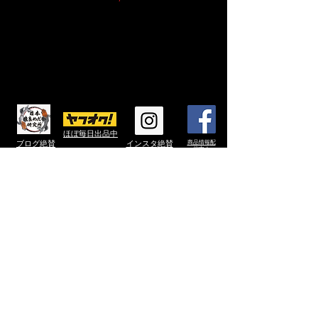
ほぼ毎日出品中
ブログ
絶賛
​インスタ
絶賛
商品情報
配
信中！
更新中
更新中
LINE＠はじめました！！商品情報やお得な情報を配信していきま
す！！
友達追加ボタン
をクリックor IDで【
@136hynjc
】を検索！！
特定商取引法に基づく表記
プライバシーポリシー
medaka.himeken@gmail.com
copyright© 2018 日本改良めだか研究所 all rights reserved.