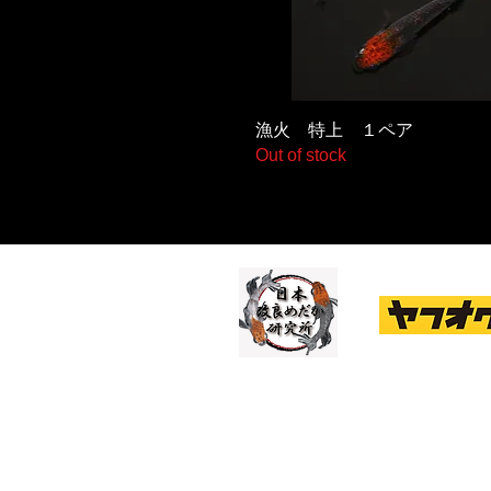
漁火 特上 １ペア
Out of stock
ブログ
絶賛更新中
ほぼ毎日出品