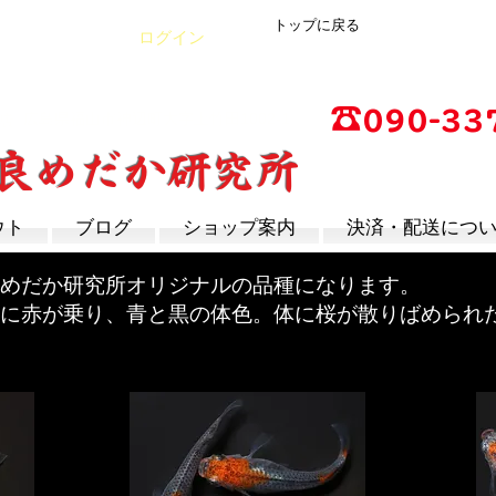
トップに戻る
Cart
ログイン
☎
090-33
店
広島県福山市神辺町大字上竹田1002-1
改良めだか研究所
営業時間：13時～17
定休日：毎週木曜日
ウト
ブログ
ショップ案内
決済・配送につ
めだか研究所オリジナルの品種になります。
に赤が乗り、青と黒の体色。体に桜が散りばめられ