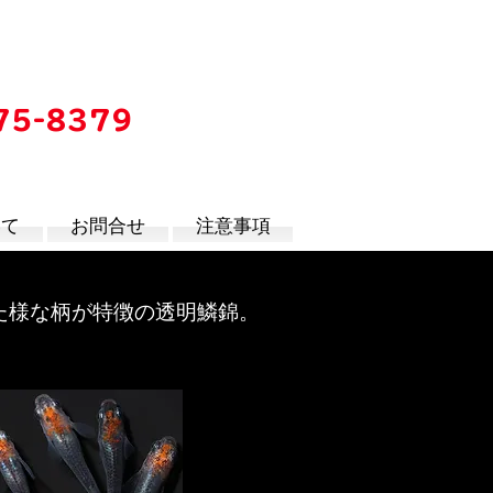
75-8379
時
いて
お問合せ
注意事項
た様な柄が特徴の
透明鱗錦
。