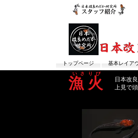
改良めだか専門
​日本
トップページ
基本レイア
いさりび
漁 火
日本改良
上見で頭