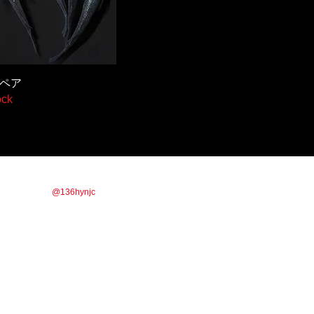
ペア
ock
商品情報やお得な情報を配信していきます！！
ックor IDで【
@136hynjc
】を検索！！