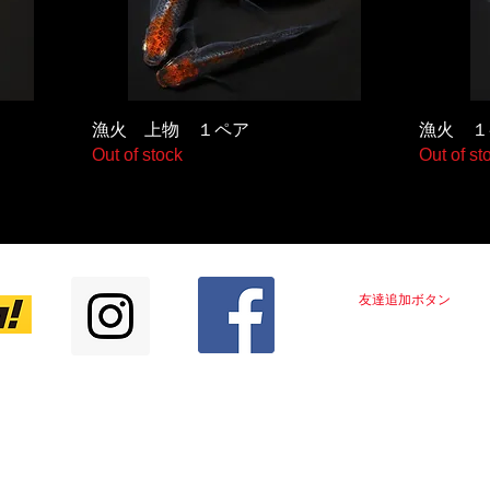
漁火 上物 １ペア
漁火 １
Out of stock
Out of st
LINE＠はじめました！！
友達追加ボタン
をクリ
中
​インスタ
絶賛更新中
商品情報
配信中！