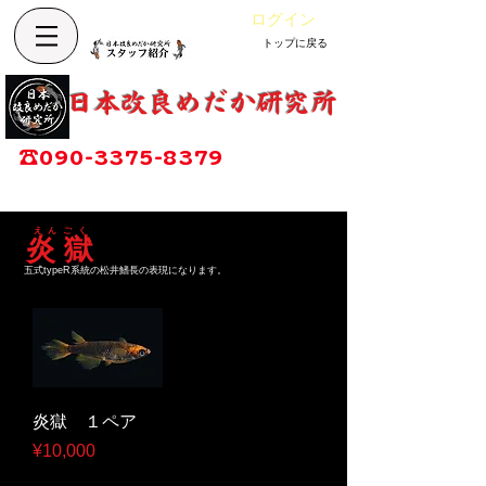
ログイン
トップに戻る
Cart
改良めだか専門店
​日本改良めだか研究所
広島県福山市神辺町大字上竹田1002-1
☎
090-3375-8379
営業時間：13時～17時
定休日：毎週木曜日
​えんごく
炎 獄
五式typeR系統の松井鰭長の表現になります。
炎獄 １ペア
Price
¥10,000