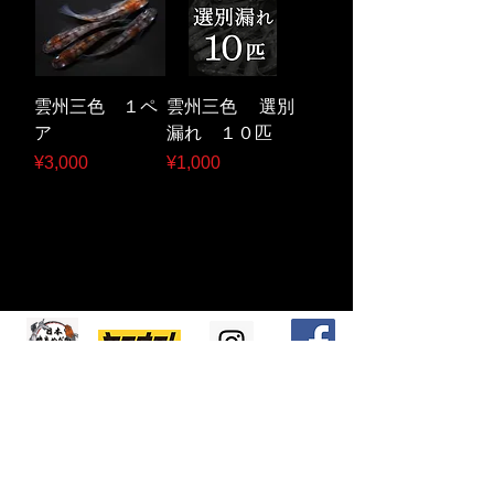
雲州三色 １ペ
雲州三色 選別
ア
漏れ １０匹
Price
Price
¥3,000
¥1,000
ほぼ毎日出品中
ブログ
絶賛
​インスタ
絶賛
商品情報
配
信中！
更新中
更新中
LINE＠はじめました！！商品情報やお得な情報を配信していきま
す！！