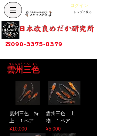
ログイン
トップに戻る
Cart
改良めだか専門店
​日本改良めだか研究所
広島県福山市神辺町大字上竹田1002-1
☎
090-3375-8379
営業時間：13時～17時
定休日：毎週木曜日
うんしゅうさんしょく
雲州三色
雲州三色 特
雲州三色 上
上 １ペア
物 １ペア
Price
Price
¥10,000
¥5,000