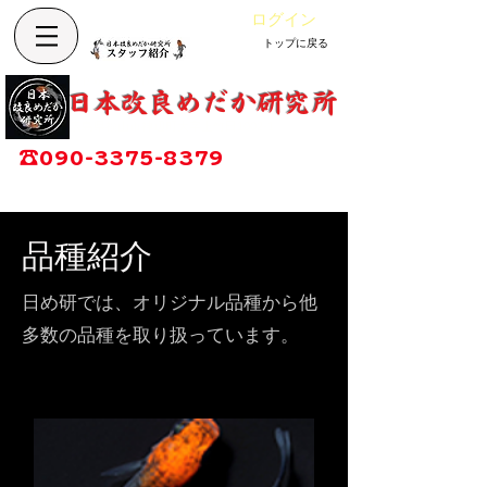
ログイン
トップに戻る
Cart
改良めだか専門店
​日本改良めだか研究所
広島県福山市神辺町大字上竹田1002-1
☎
090-3375-8379
営業時間：13時～17時
定休日：毎週木曜日
品種紹介
日め研では、オリジナル品種から他
多数の品種を取り扱っています。