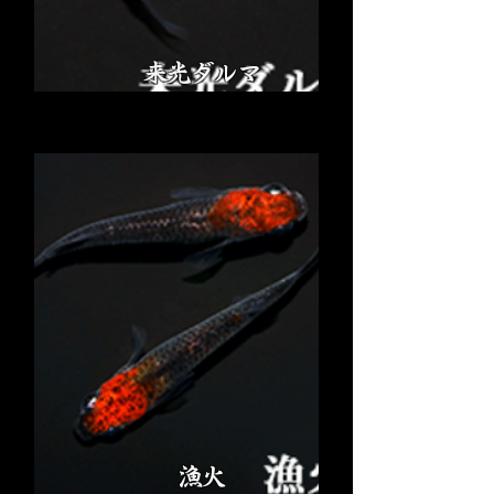
来光ダルマ
漁火