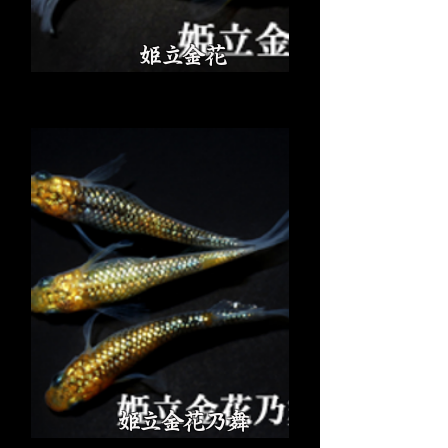
姫立金花
姫立金花乃舞