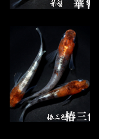
華簪
椿三色