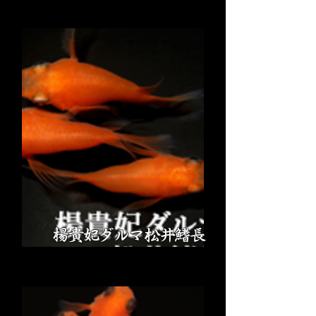
楊貴妃ダルマ松井鰭長