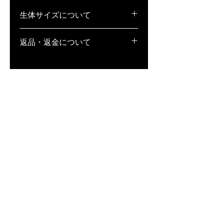
生体サイズについて
稚魚(S)･･･1cm弱
返品・返金について
若魚(M)･･･1.5〜2cm弱
成魚(L)･･･2cm以上
1.生体の場合、返品・補償不可となっ
ております。また、万が一死着してい
た場合、補償は致しかねますが、全滅
等、著しく状態が悪い場合は、どうい
った状態か記載の上、写真撮影をし、
到着日当日中にメールにてお送りくだ
さい。状態によっては、お客様と相談
の上、誠意ある対応を致します。
※到着日当日中にご連絡いただけなか
った場合は、一切対応が致しかねます
ので、ご注意ください。
2. 用品・用具の場合、未開封であれ
ば、返品・交換対応致します。商品到
着後、7日以内に、宅配便にて弊社ま