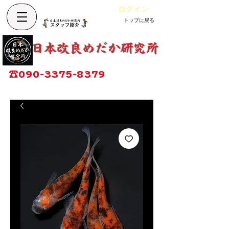
ログイン
トップに戻る
Cart
改良めだか専門店
​日本改良めだか研究所
広島県福山市神辺町大字上竹田1002-1
☎
090-3375-8379
営業時間：13時～17時
定休日：毎週木曜日