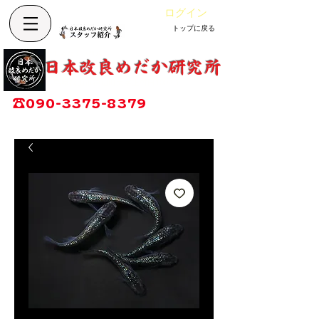
ログイン
トップに戻る
Cart
改良めだか専門店
​日本改良めだか研究所
広島県福山市神辺町大字上竹田1002-1
☎
090-3375-8379
営業時間：13時～17時
定休日：毎週木曜日