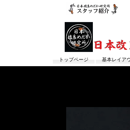
改良めだか専門
​日本
トップページ
基本レイア