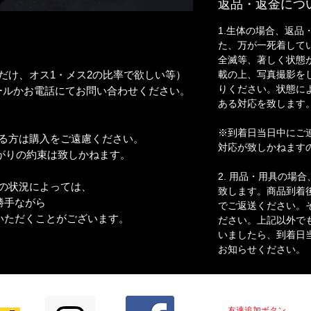
返品・返金につ
1.生体の場合、返品
た、万が一死着して
全滅等、著しく状態
載の上、写真撮影を
だけ、オス1・メス2の比率で欲しい等）
りください。状態に
ールかお電話にてお問い合わせください。
ある対応を致します
※到着日当日中にご
わる方は購入をご遠慮ください。
対応が致しかねます
りの約束は致しかねます。
2. 用品・用具の場
の状況によっては、
致します。商品到着
手ながら
でご返送ください。
ただくことがございます。
ださい。上記以外で
いましたら、到着日
お知らせください。
LINE＠はじめました！！
友達追加ボタン
をクリ