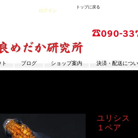
トップに戻る
Cart
ログイン
☎
090-33
店
広島県福山市神辺町大字上竹田1002-1
改良めだか研究所
営業時間：13時～17
定休日：毎週木曜日
ウト
ブログ
ショップ案内
決済・配送につ
ユリシス
１ペア