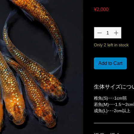
Price
¥2,000
Quantity
*
Only 2 left in stock
Add to Cart
生体サイズにつ
稚魚(S)･･･1cm弱
若魚(M)･･･1.5〜2c
成魚(L)･･･2cm以上