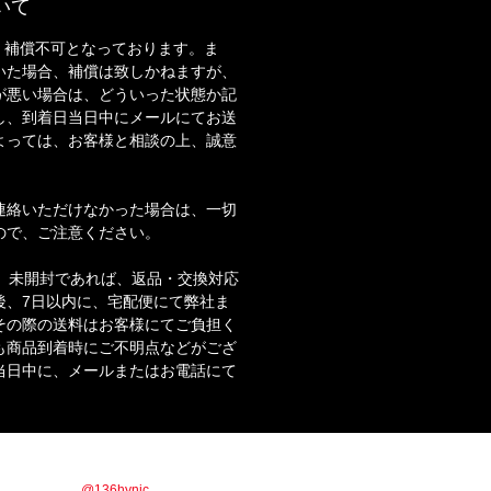
いて
・補償不可となっております。ま
いた場合、補償は致しかねますが、
が悪い場合は、どういった状態か記
し、到着日当日中にメールにてお送
よっては、お客様と相談の上、誠意
。
連絡いただけなかった場合は、一切
ので、ご注意ください。
合、未開封であれば、返品・交換対応
後、7日以内に、宅配便にて弊社ま
その際の送料はお客様にてご負担く
も商品到着時にご不明点などがござ
当日中に、メールまたはお電話にて
商品情報やお得な情報を配信していきます！！
ックor IDで【
@136hynjc
】を検索！！