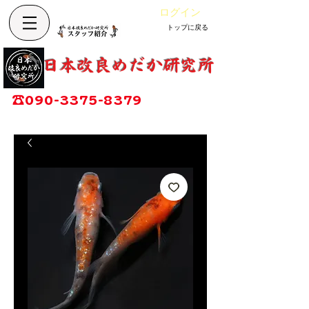
ログイン
トップに戻る
Cart
改良めだか専門店
​日本改良めだか研究所
広島県福山市神辺町大字上竹田1002-1
☎
090-3375-8379
営業時間：13時～17時
定休日：毎週木曜日