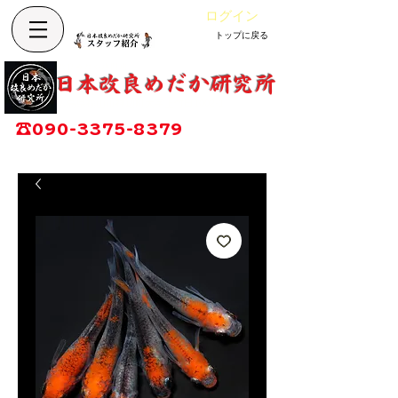
ログイン
トップに戻る
Cart
改良めだか専門店
​日本改良めだか研究所
広島県福山市神辺町大字上竹田1002-1
☎
090-3375-8379
営業時間：13時～17時
定休日：毎週木曜日