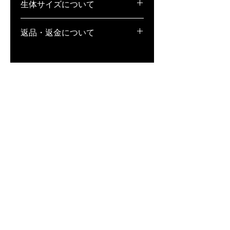
生体サイズについて
稚魚(S)･･･1cm弱
返品・返金について
若魚(M)･･･1.5〜2cm弱
成魚(L)･･･2cm以上
1.生体の場合、返品・補償不可となっ
ております。また、万が一死着してい
た場合、補償は致しかねますが、全滅
等、著しく状態が悪い場合は、どうい
った状態か記載の上、写真撮影をし、
到着日当日中にメールにてお送りくだ
さい。状態によっては、お客様と相談
の上、誠意ある対応を致します。
※到着日当日中にご連絡いただけなか
った場合は、一切対応が致しかねます
ので、ご注意ください。
2. 用品・用具の場合、未開封であれ
ば、返品・交換対応致します。商品到
着後、7日以内に、宅配便にて弊社ま
でご返送ください。その際の送料はお