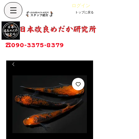
ログイン
トップに戻る
Cart
改良めだか専門店
​日本改良めだか研究所
広島県福山市神辺町大字上竹田1002-1
☎
090-3375-8379
営業時間：13時～17時
定休日：毎週木曜日