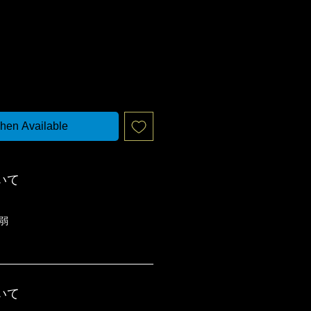
hen Available
いて
m弱
いて