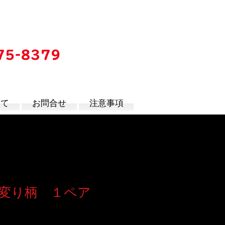
75-8379
時
いて
お問合せ
注意事項
変り柄 １ペア