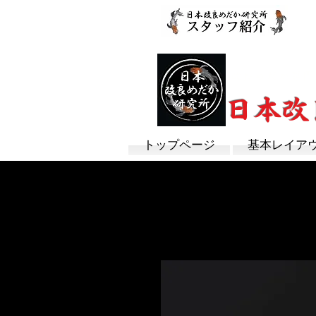
改良めだか専門
​日本
トップページ
基本レイア