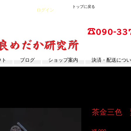
トップに戻る
Cart
ログイン
☎
090-33
店
広島県福山市神辺町大字上竹田1002-1
改良めだか研究所
営業時間：13時～17
定休日：毎週木曜日
ウト
ブログ
ショップ案内
決済・配送につ
茶金三色 
Price