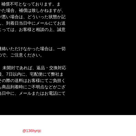
・補償不可となっております。ま
いた場合、補償は致しかねますが、
が悪い場合は、どういった状態か記
し、到着日当日中にメールにてお送
よっては、お客様と相談の上、誠意
。
連絡いただけなかった場合は、一切
ので、ご注意ください。
合、未開封であれば、返品・交換対応
後、7日以内に、宅配便にて弊社ま
その際の送料はお客様にてご負担く
も商品到着時にご不明点などがござ
当日中に、メールまたはお電話にて
商品情報やお得な情報を配信していきます！！
ックor IDで【
@136hynjc
】を検索！！