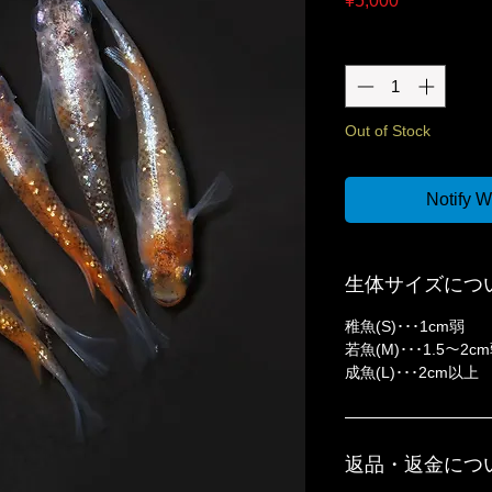
¥5,000
Quantity
*
Out of Stock
Notify W
生体サイズにつ
稚魚(S)･･･1cm弱
若魚(M)･･･1.5〜2c
成魚(L)･･･2cm以上
返品・返金につ