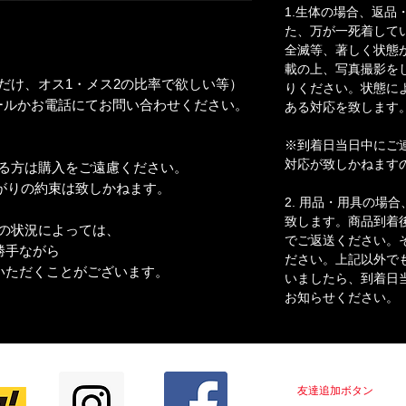
1.生体の場合、返品
た、万が一死着して
全滅等、著しく状態
載の上、写真撮影を
だけ、オス1・メス2の比率で欲しい等）
りください。状態に
ールかお電話にてお問い合わせください。
ある対応を致します
※到着日当日中にご
対応が致しかねます
わる方は購入をご遠慮ください。
りの約束は致しかねます。
2. 用品・用具の場
致します。商品到着
の状況によっては、
でご返送ください。
手ながら
ださい。上記以外で
ただくことがございます。
いましたら、到着日
お知らせください。
LINE＠はじめました！！
友達追加ボタン
をクリ