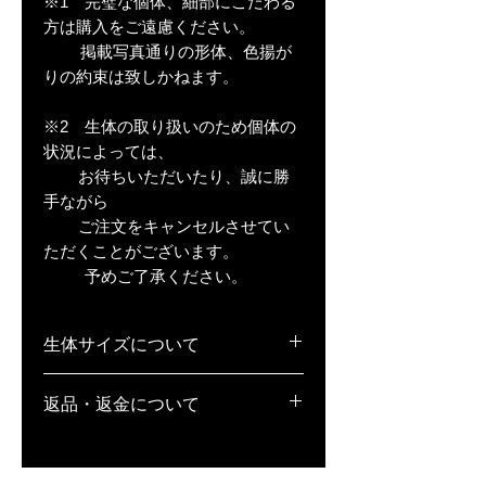
※1 完璧な個体、細部にこだわる
方は購入をご遠慮ください。
掲載写真通りの形体、色揚が
りの約束は致しかねます。
※2 生体の取り扱いのため個体の
状況によっては、
お待ちいただいたり、誠に勝
手ながら
ご注文をキャンセルさせてい
ただくことがございます。
予めご了承ください。
生体サイズについて
稚魚(S)･･･1cm弱
返品・返金について
若魚(M)･･･1.5〜2cm弱
成魚(L)･･･2cm以上
1.生体の場合、返品・補償不可となっ
ております。また、万が一死着してい