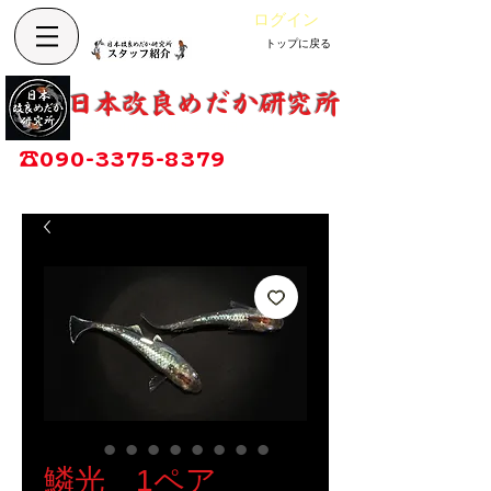
ログイン
トップに戻る
Cart
改良めだか専門店
​日本改良めだか研究所
広島県福山市神辺町大字上竹田1002-1
☎
090-3375-8379
営業時間：13時～17時
定休日：毎週木曜日
鱗光 1ペア