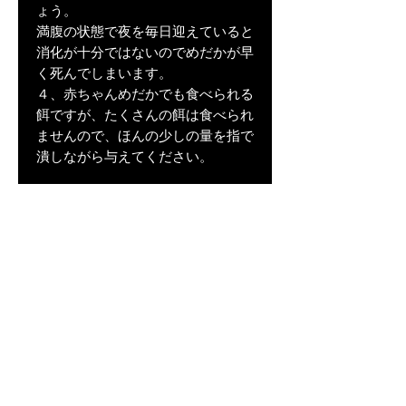
ょう。
満腹の状態で夜を毎日迎えていると
消化が十分ではないのでめだかが早
く死んでしまいます。
４、赤ちゃんめだかでも食べられる
餌ですが、たくさんの餌は食べられ
ませんので、ほんの少しの量を指で
潰しながら与えてください。
餌やりは、めだかとの大事なコミュ
ニケーションの時間です！
めだかの体調を見る意味でも餌やり
はとても大切になります。
ぜひ、このめだかの餌をご活用くだ
さい！
※餌２５０g、５００gのみの場合
は、代引きはできません。（２kg
の場合は代引き３２４円頂ければ代