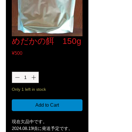
めだかの餌 150g
Price
¥500
Quantity
*
Only 1 left in stock
Add to Cart
現在欠品中です。
2024.08.19頃に発送予定です。