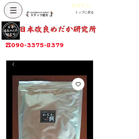
ログイン
トップに戻る
Cart
改良めだか専門店
​日本改良めだか研究所
広島県福山市神辺町大字上竹田1002-1
☎
090-3375-8379
営業時間：13時～17時
定休日：毎週木曜日