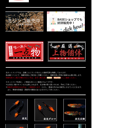
当ネットストアでは、品種ごとにランク分けした個体写真を掲載しております。
各品種ページにて、掲載写真をご覧頂きご判断ください。掲載写真と同等の個体をお届け致します。
現物写真でご購入判断されたい方は、必ずご購入前に
メール
や
お問合せ
からご連絡ください。
※
ネットストア
会員に
、
ご登録を頂くとご連絡が
スムーズ
です。
※お支払い後のキャンセルは致しかねます。生き物の取り扱いのため、予めご了承ください。
​※
卸販売を希望される方は、ご相談承ります。
ただし、業者の方のみの販売とさせていただきます。
また、事業内容確認・調査等の審査がありますのでご了承ください。