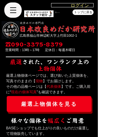
ログイン
トップに戻る
カート
改良めだか専門店
​日本改良めだか研究所
広島県福山市神辺町大字上竹田1002-1
☎
090-3375-8379
営業時間：13時～17時
定休日：毎週木曜日
厳選
された、ワンランク上の
上物個体
厳選上物個体ページでは、選び抜いた上質個体を、
写真そのままの【
現物
】でお届けします。
その他の品種ページは【
代表個体
】です。ご購入前
に“
現在の個体写真
”も確認できます。
厳選上物個体を見る
様々な個体を
幅広く
ご用意
BASEショップでも仕上がりの良いものだけ厳選し
て現物販売しています。