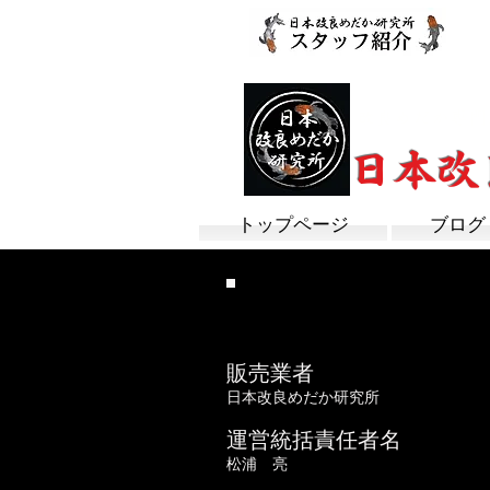
改良めだか専門
​日本
トップページ
ブログ
特定商取引法に
販売業者
日本改良めだか研究所
運営統括責任者名
松浦 亮