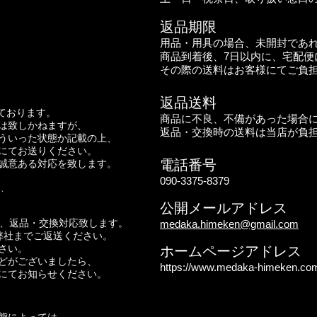
返品期限
用品・用具の場合、未開封であ
商品到着後、7日以内に、宅配便
その際の送料はお客様にてご負
返品送料
ております。
商品に不良、不備があった場合
は致しかねますが、
返品・交換時の送料は当店が負
ういった状態か記載の上、
にてお送りください。
電話番号
誠意ある対応を致します。
090-3375-8379
は、
。
公開メールアドレス
ば、返品・交換対応致します。
medaka.himeken@gmail.com
弊社までご返送ください。
さい。
ホームページアドレス
どがございましたら、
https://www.medaka-himeken.co
にてお知らせください。