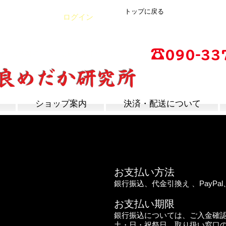
トップに戻る
カート
ログイン
☎
090-33
店
広島県福山市神辺町大字上竹田1002-1
改良めだか研究所
営業時間：13時～17
定休日：毎週木曜日
ショップ案内
決済・配送について
基づく表記
お支払い方法
銀行振込、代金引換え 、PayP
お支払い期限
銀行振込については、ご入金確
土・日・祝祭日、取り扱い窓口