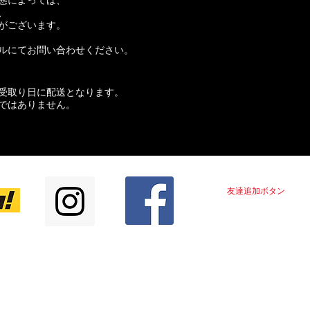
態によっては、
、
がございます。
ルにてお問い合わせください。
受取り日に配送となります。
ではありません。
LINE＠はじめました！！
友達追加ボタン
をクリ
中
​インスタ
絶賛更新中
商品情報
配信中！