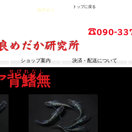
トップに戻る
カート
ログイン
☎
090-33
店
広島県福山市神辺町大字上竹田1002-1
改良めだか研究所
営業時間：13時～17
定休日：毎週木曜日
ショップ案内
決済・配送について
せびれなし
ア背鰭無