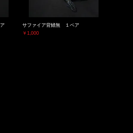
ア
サファイア背鰭無 １ペア
価格
￥1,000