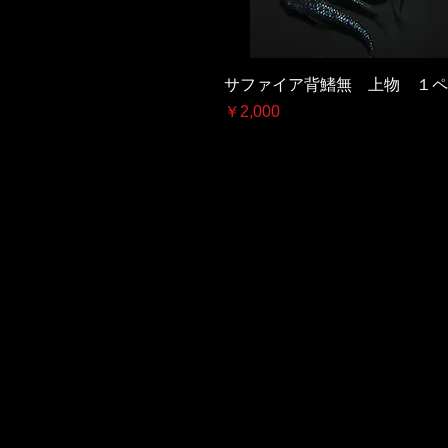
サファイア背鰭無 上物 １ペ
価格
￥2,000