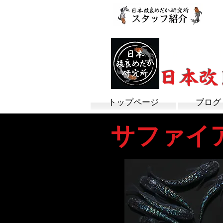
改良めだか専門
​日本
トップページ
ブログ
サファイ