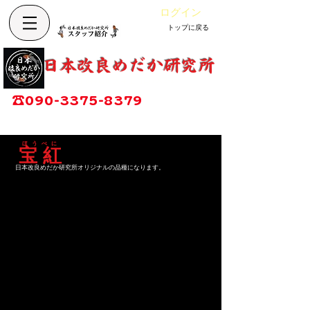
ログイン
トップに戻る
カート
改良めだか専門店
​日本改良めだか研究所
広島県福山市神辺町大字上竹田1002-1
☎
090-3375-8379
営業時間：13時～17時
定休日：毎週木曜日
​ほ う べ に
宝 紅
日本改良めだか研究所オリジナルの品種になります。
現在ここに表示する
商品はありません。