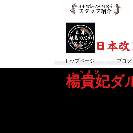
改良めだか専門
​日本
トップページ
ブログ
ようきひ
楊貴妃ダ