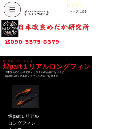
ログイン
トップに戻る
カート
改良めだか専門店
​日本改良めだか研究所
広島県福山市神辺町大字上竹田1002-1
☎
090-3375-8379
営業時間：13時～17時
定休日：毎週木曜日
​きらめき
ぱーとわん
煌part１リアルロングフィン
日本改良めだか研究所オリジナルの品種になります。
​煌part１のリアルロングフィン表現になります。
煌part１リアル
ロングフィン