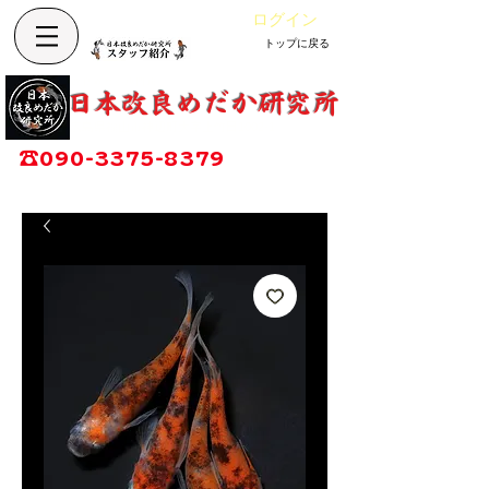
ログイン
トップに戻る
カート
改良めだか専門店
​日本改良めだか研究所
広島県福山市神辺町大字上竹田1002-1
☎
090-3375-8379
営業時間：13時～17時
定休日：毎週木曜日