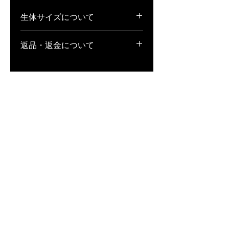
生体サイズについて
稚魚(S)･･･1cm弱
返品・返金について
若魚(M)･･･1.5〜2cm弱
成魚(L)･･･2cm以上
1.生体の場合、返品・補償不可となっ
ております。また、万が一死着してい
た場合、補償は致しかねますが、全滅
等、著しく状態が悪い場合は、どうい
った状態か記載の上、写真撮影をし、
到着日当日中にメールにてお送りくだ
さい。状態によっては、お客様と相談
の上、誠意ある対応を致します。
※到着日当日中にご連絡いただけなか
った場合は、一切対応が致しかねます
ので、ご注意ください。
2. 用品・用具の場合、未開封であれ
ば、返品・交換対応致します。商品到
着後、7日以内に、宅配便にて弊社ま