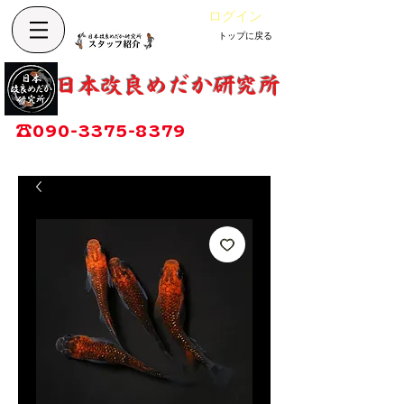
ログイン
トップに戻る
カート
改良めだか専門店
​日本改良めだか研究所
広島県福山市神辺町大字上竹田1002-1
☎
090-3375-8379
営業時間：13時～17時
定休日：毎週木曜日