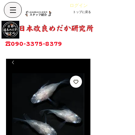
ログイン
トップに戻る
カート
改良めだか専門店
​日本改良めだか研究所
広島県福山市神辺町大字上竹田1002-1
☎
090-3375-8379
営業時間：13時～17時
定休日：毎週木曜日