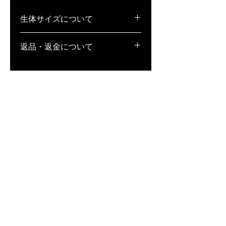
生体サイズについて
稚魚(S)･･･1cm弱
返品・返金について
若魚(M)･･･1.5〜2cm弱
成魚(L)･･･2cm以上
1.生体の場合、返品・補償不可となっ
ております。また、万が一死着してい
た場合、補償は致しかねますが、全滅
等、著しく状態が悪い場合は、どうい
った状態か記載の上、写真撮影をし、
到着日当日中にメールにてお送りくだ
さい。状態によっては、お客様と相談
の上、誠意ある対応を致します。
※到着日当日中にご連絡いただけなか
った場合は、一切対応が致しかねます
ので、ご注意ください。
2. 用品・用具の場合、未開封であれ
ば、返品・交換対応致します。商品到
着後、7日以内に、宅配便にて弊社ま