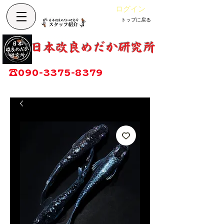
ログイン
トップに戻る
カート
改良めだか専門店
​日本改良めだか研究所
広島県福山市神辺町大字上竹田1002-1
☎
090-3375-8379
営業時間：13時～17時
定休日：毎週木曜日