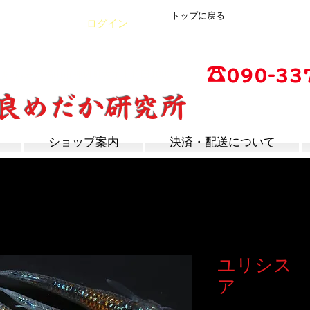
トップに戻る
カート
ログイン
☎
090-33
店
広島県福山市神辺町大字上竹田1002-1
改良めだか研究所
営業時間：13時～17
定休日：毎週木曜日
ショップ案内
決済・配送について
ユリシス 
ア