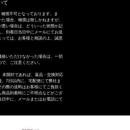
いて
・補償不可となっております。ま
いた場合、補償は致しかねますが、
が悪い場合は、どういった状態か記
し、到着日当日中にメールにてお送
よっては、お客様と相談の上、誠意
。
連絡いただけなかった場合は、一切
ので、ご注意ください。
合、未開封であれば、返品・交換対応
後、7日以内に、宅配便にて弊社ま
その際の送料はお客様にてご負担く
も商品到着時にご不明点などがござ
当日中に、メールまたはお電話にて
商品情報やお得な情報を配信していきます！！