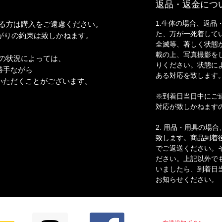
返品・返金につ
1.生体の場合、返品
わる方は購入をご遠慮ください。
た、万が一死着して
りの約束は致しかねます。
全滅等、著しく状態
載の上、写真撮影を
の状況によっては、
りください。状態に
手ながら
ある対応を致します
ただくことがございます。
※到着日当日中にご
対応が致しかねます
2. 用品・用具の場
致します。商品到着
でご返送ください。
ださい。上記以外で
いましたら、到着日
お知らせください。
LINE＠はじめました！！