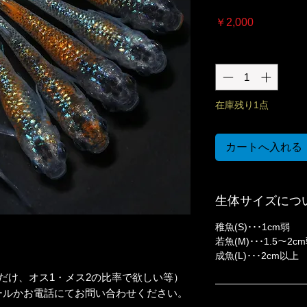
価
￥2,000
格
数量
*
在庫残り1点
カートへ入れる
生体サイズにつ
稚魚(S)･･･1cm弱
若魚(M)･･･1.5〜2c
成魚(L)･･･2cm以上
だけ、オス1・メス2の比率で欲しい等）
ールかお電話にてお問い合わせください。