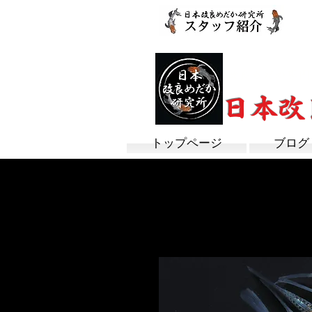
改良めだか専門
​日本
トップページ
ブログ