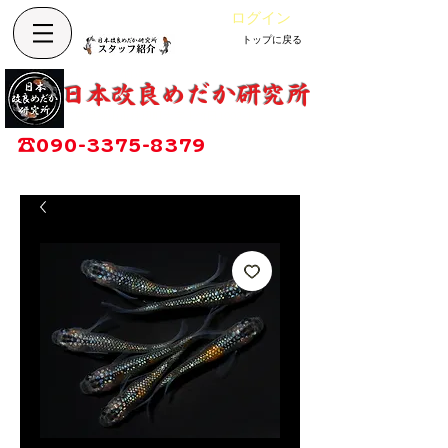
ログイン
トップに戻る
カート
改良めだか専門店
​日本改良めだか研究所
広島県福山市神辺町大字上竹田1002-1
☎
090-3375-8379
営業時間：13時～17時
定休日：毎週木曜日