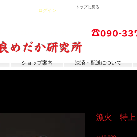
トップに戻る
カート
ログイン
☎
090-33
店
広島県福山市神辺町大字上竹田1002-1
改良めだか研究所
営業時間：13時～17
定休日：毎週木曜日
ショップ案内
決済・配送について
漁火 特上