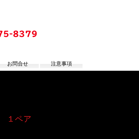
75-8379
時
お問合せ
注意事項
 １ペア