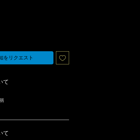
知をリクエスト
いて
m弱
いて