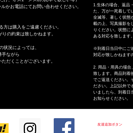
1.生体の場合、返品
ールかお電話にてお問い合わせください。
た、万が一死着して
全滅等、著しく状態
載の上、写真撮影を
わる方は購入をご遠慮ください。
りください。状態に
りの約束は致しかねます。
ある対応を致します
の状況によっては、
※到着日当日中にご
手ながら
対応が致しかねます
ただくことがございます。
2. 用品・用具の場
致します。商品到着
でご返送ください。
ださい。上記以外で
いましたら、到着日
お知らせください。
LINE＠はじめました！！
友達追加ボタン
をクリ