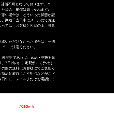
・補償不可となっております。ま
いた場合、補償は致しかねますが、
が悪い場合は、どういった状態か記
し、到着日当日中にメールにてお送
よっては、お客様と相談の上、誠意
。
連絡いただけなかった場合は、一切
ので、ご注意ください。
合、未開封であれば、返品・交換対応
後、7日以内に、宅配便にて弊社ま
その際の送料はお客様にてご負担く
も商品到着時にご不明点などがござ
当日中に、メールまたはお電話にて
商品情報やお得な情報を配信していきます！！
ックor IDで【
@136hynjc
】を検索！！