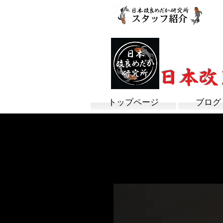
改良めだか専門
​日本
トップページ
ブログ