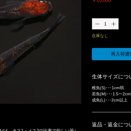
価
￥10,000
格
数量
*
在庫なし
再入荷通
生体サイズにつ
稚魚(S)･･･1cm弱
若魚(M)･･･1.5〜2c
成魚(L)･･･2cm以上
返品・返金につ
だけ、オス1・メス2の比率で欲しい等）