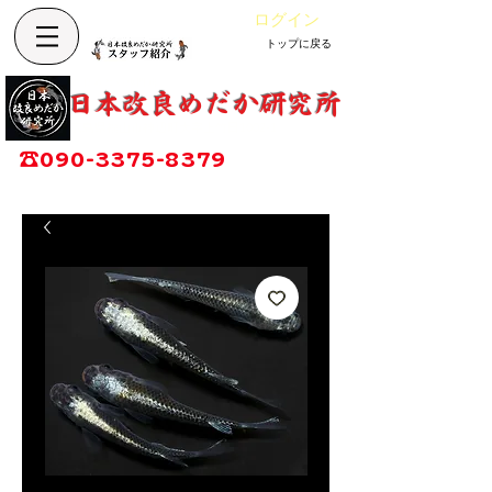
ログイン
トップに戻る
カート
改良めだか専門店
​日本改良めだか研究所
広島県福山市神辺町大字上竹田1002-1
☎
090-3375-8379
営業時間：13時～17時
定休日：毎週木曜日