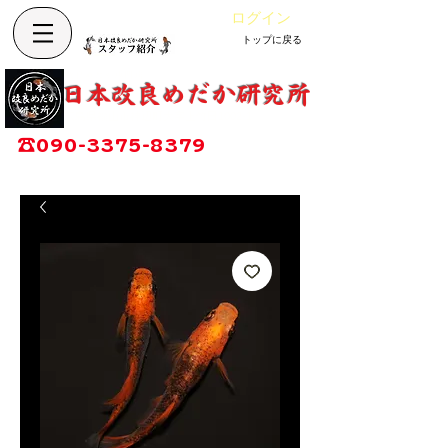
ログイン
トップに戻る
カート
改良めだか専門店
​日本改良めだか研究所
広島県福山市神辺町大字上竹田1002-1
☎
090-3375-8379
営業時間：13時～17時
定休日：毎週木曜日