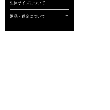
生体サイズについて
稚魚(S)･･･1cm弱
返品・返金について
若魚(M)･･･1.5〜2cm弱
成魚(L)･･･2cm以上
1.生体の場合、返品・補償不可となっ
ております。また、万が一死着してい
た場合、補償は致しかねますが、全滅
等、著しく状態が悪い場合は、どうい
った状態か記載の上、写真撮影をし、
到着日当日中にメールにてお送りくだ
さい。状態によっては、お客様と相談
の上、誠意ある対応を致します。
※到着日当日中にご連絡いただけなか
った場合は、一切対応が致しかねます
ので、ご注意ください。
2. 用品・用具の場合、未開封であれ
ば、返品・交換対応致します。商品到
着後、7日以内に、宅配便にて弊社ま
でご返送ください。その際の送料はお