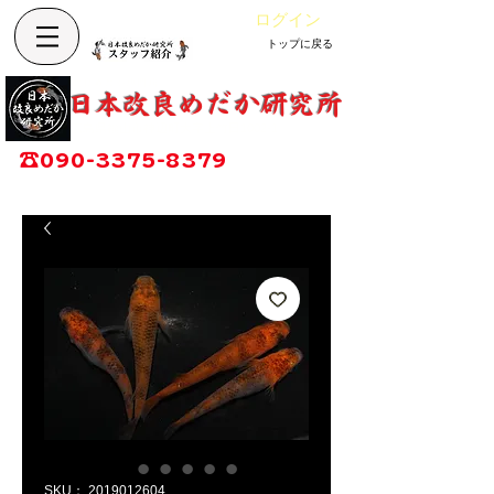
ログイン
トップに戻る
カート
改良めだか専門店
​日本改良めだか研究所
広島県福山市神辺町大字上竹田1002-1
☎
090-3375-8379
営業時間：13時～17時
定休日：毎週木曜日
SKU： 2019012604