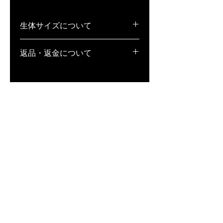
生体サイズについて
稚魚(S)･･･1cm弱
返品・返金について
若魚(M)･･･1.5〜2cm弱
成魚(L)･･･2cm以上
1.生体の場合、返品・補償不可となっ
ております。また、万が一死着してい
た場合、補償は致しかねますが、全滅
等、著しく状態が悪い場合は、どうい
った状態か記載の上、写真撮影をし、
到着日当日中にメールにてお送りくだ
さい。状態によっては、お客様と相談
の上、誠意ある対応を致します。
※到着日当日中にご連絡いただけなか
った場合は、一切対応が致しかねます
ので、ご注意ください。
2. 用品・用具の場合、未開封であれ
ば、返品・交換対応致します。商品到