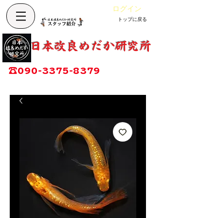
ログイン
トップに戻る
カート
改良めだか専門店
​日本改良めだか研究所
広島県福山市神辺町大字上竹田1002-1
☎
090-3375-8379
営業時間：13時～17時
定休日：毎週木曜日