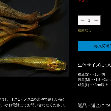
価
￥0
格
数量
*
在庫なし
再入荷通
生体サイズにつ
稚魚(S)･･･1cm弱
若魚(M)･･･1.5〜2c
成魚(L)･･･2cm以上
だけ、オス1・メス2の比率で欲しい等）
ールかお電話にてお問い合わせください。
返品・返金につ