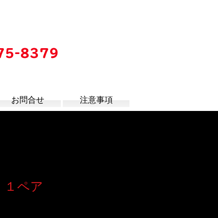
75-8379
時
お問合せ
注意事項
 １ペア