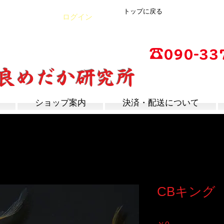
トップに戻る
カート
ログイン
☎
090-33
店
広島県福山市神辺町大字上竹田1002-1
改良めだか研究所
営業時間：13時～17
定休日：毎週木曜日
ショップ案内
決済・配送について
CBキング