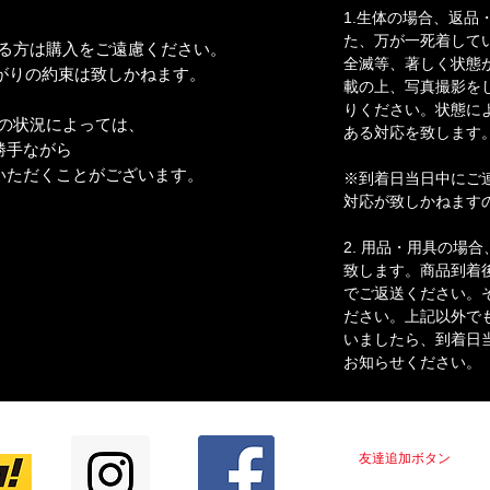
1.生体の場合、返品
た、万が一死着して
わる方は購入をご遠慮ください。
全滅等、著しく状態
りの約束は致しかねます。
載の上、写真撮影を
りください。状態に
の状況によっては、
ある対応を致します
手ながら
ただくことがございます。
※到着日当日中にご
対応が致しかねます
2. 用品・用具の場
致します。商品到着
でご返送ください。
ださい。上記以外で
いましたら、到着日
お知らせください。
LINE＠はじめました！！
友達追加ボタン
をクリ