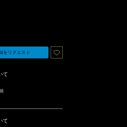
知をリクエスト
いて
m弱
いて