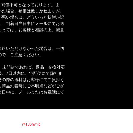
・補償不可となっております。ま
いた場合、補償は致しかねますが、
が悪い場合は、どういった状態か記
し、到着日当日中にメールにてお送
よっては、お客様と相談の上、誠意
。
連絡いただけなかった場合は、一切
ので、ご注意ください。
合、未開封であれば、返品・交換対応
後、7日以内に、宅配便にて弊社ま
その際の送料はお客様にてご負担く
も商品到着時にご不明点などがござ
当日中に、メールまたはお電話にて
商品情報やお得な情報を配信していきます！！
ックor IDで【
@136hynjc
】を検索！！