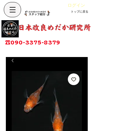
ログイン
トップに戻る
カート
改良めだか専門店
​日本改良めだか研究所
広島県福山市神辺町大字上竹田1002-1
☎
090-3375-8379
営業時間：13時～17時
定休日：毎週木曜日